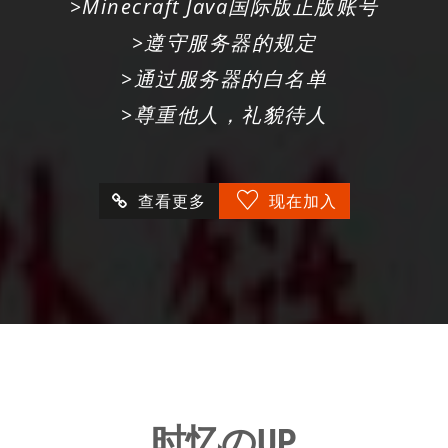
>Minecraft Java国际版正版账号
>遵守服务器的规定
>通过服务器的白名单
>尊重他人，礼貌待人
查看更多
现在加入
时忆のUP