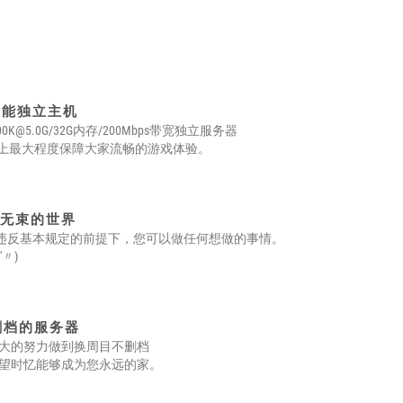
性能独立主机
700K@5.0G
/32G内存/200Mbps带宽独立服务器
上最大程度保障大家流畅的游戏体验。
无束的世界
违反基本规定的前提下，您可以做任何想做的事情。
'〃)
删档的服务器
大的努力做到换周目不删档
望时忆能够成为您永远的家。