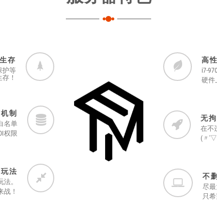
生存
高
保护等
i7-9
生存！
硬件
核机制
无拘
白名单
在不
I权限
(〃'▽
的玩法
不
玩法。
尽最
来战！
只希